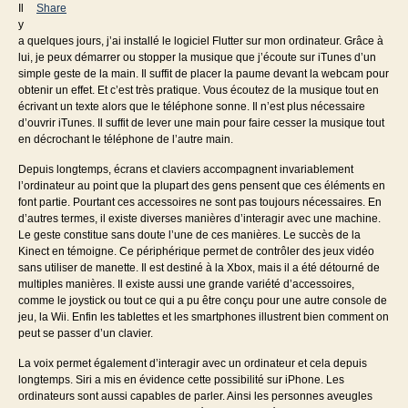
Il
Share
y
a quelques jours, j’ai installé le logiciel Flutter sur mon ordinateur. Grâce à
lui, je peux démarrer ou stopper la musique que j’écoute sur iTunes d’un
simple geste de la main. Il suffit de placer la paume devant la webcam pour
obtenir un effet. Et c’est très pratique. Vous écoutez de la musique tout en
écrivant un texte alors que le téléphone sonne. Il n’est plus nécessaire
d’ouvrir iTunes. Il suffit de lever une main pour faire cesser la musique tout
en décrochant le téléphone de l’autre main.
Depuis longtemps, écrans et claviers accompagnent invariablement
l’ordinateur au point que la plupart des gens pensent que ces éléments en
font partie. Pourtant ces accessoires ne sont pas toujours nécessaires. En
d’autres termes, il existe diverses manières d’interagir avec une machine.
Le geste constitue sans doute l’une de ces manières. Le succès de la
Kinect en témoigne. Ce périphérique permet de contrôler des jeux vidéo
sans utiliser de manette. Il est destiné à la Xbox, mais il a été détourné de
multiples manières. Il existe aussi une grande variété d’accessoires,
comme le joystick ou tout ce qui a pu être conçu pour une autre console de
jeu, la Wii. Enfin les tablettes et les smartphones illustrent bien comment on
peut se passer d’un clavier.
La voix permet également d’interagir avec un ordinateur et cela depuis
longtemps. Siri a mis en évidence cette possibilité sur iPhone. Les
ordinateurs sont aussi capables de parler. Ainsi les personnes aveugles