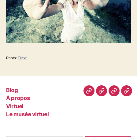
Photo:
Flickr
Blog
Blog
À
Virtuel
Le
À propos
propos
mus
Virtuel
virt
Le musée virtuel