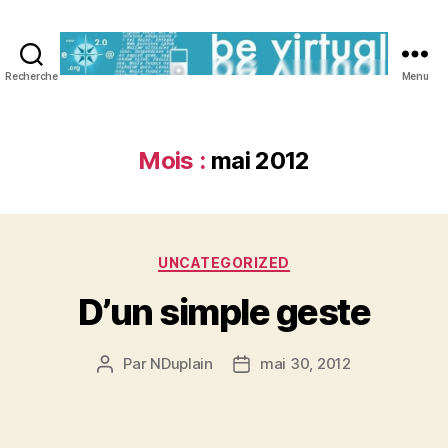
Recherche
Menu
Be
Virtual
Mois :
mai 2012
Catégories
UNCATEGORIZED
D’un simple geste
Par
NDuplain
mai 30, 2012
Auteur
Date
de
de
l’article
l’article