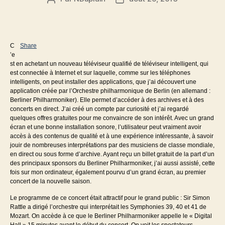
de
de
l’article
l’article
C
Share
’e
st en achetant un nouveau téléviseur qualifié de téléviseur intelligent, qui
est connectée à Internet et sur laquelle, comme sur les téléphones
intelligents, on peut installer des applications, que j’ai découvert une
application créée par l’Orchestre philharmonique de Berlin (en allemand :
Berliner Philharmoniker). Elle permet d’accéder à des archives et à des
concerts en direct. J’ai créé un compte par curiosité et j’ai regardé
quelques offres gratuites pour me convaincre de son intérêt. Avec un grand
écran et une bonne installation sonore, l’utilisateur peut vraiment avoir
accès à des contenus de qualité et à une expérience intéressante, à savoir
jouir de nombreuses interprétations par des musiciens de classe mondiale,
en direct ou sous forme d’archive. Ayant reçu un billet gratuit de la part d’un
des principaux sponsors du Berliner Philharmoniker, j’ai aussi assisté, cette
fois sur mon ordinateur, également pourvu d’un grand écran, au premier
concert de la nouvelle saison.
Le programme de ce concert était attractif pour le grand public : Sir Simon
Rattle a dirigé l’orchestre qui interprétait les Symphonies 39, 40 et 41 de
Mozart. On accède à ce que le Berliner Philharmoniker appelle le « Digital
Hall » 15 minutes avant le début du concert. On voit les spectateurs