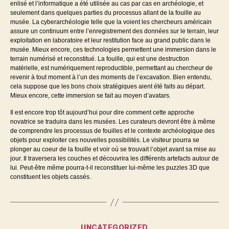
enlisé et l’informatique a été utilisée au cas par cas en archéologie, et
seulement dans quelques parties du processus allant de la fouille au
musée. La cyberarchéologie telle que la voient les chercheurs américain
assure un continuum entre l’enregistrement des données sur le terrain, leur
exploitation en laboratoire et leur restitution face au grand public dans le
musée. Mieux encore, ces technologies permettent une immersion dans le
terrain numérisé et reconstitué. La fouille, qui est une destruction
matérielle, est numériquement reproductible, permettant au chercheur de
revenir à tout moment à l’un des moments de l’excavation. Bien entendu,
cela suppose que les bons choix stratégiques aient été faits au départ.
Mieux encore, cette immersion se fait au moyen d’avatars.
Il est encore trop tôt aujourd’hui pour dire comment cette approche
novatrice se traduira dans les musées. Les curateurs devront être à même
de comprendre les processus de fouilles et le contexte archéologique des
objets pour exploiter ces nouvelles possibilités. Le visiteur pourra se
plonger au coeur de la fouille et voir où se trouvait l’objet avant sa mise au
jour. Il traversera les couches et découvrira les différents artefacts autour de
lui. Peut-être même pourra-t-il reconstituer lui-même les puzzles 3D que
constituent les objets cassés.
Catégories
UNCATEGORIZED