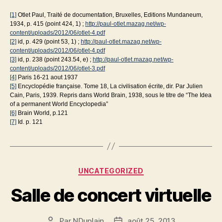
[1]
Otlet Paul, Traité de documentation, Bruxelles, Editions Mundaneum,
1934, p. 415 (point 424, 1) ;
http://paul-otlet.mazag.net/wp-
content/uploads/2012/06/otlet-4.pdf
[2]
id, p. 429 (point 53, 1) ;
http://paul-otlet.mazag.net/wp-
content/uploads/2012/06/otlet-4.pdf
[3]
id, p. 238 (point 243.54, e) ;
http://paul-otlet.mazag.net/wp-
content/uploads/2012/06/otlet-3.pdf
[4]
Paris 16-21 aout 1937
[5]
Encyclopédie française. Tome 18, La civilisation écrite, dir. Par Julien
Cain, Paris, 1939. Repris dans World Brain, 1938, sous le titre de “The Idea
of a permanent World Encyclopedia”
[6]
Brain World, p.121
[7]
Id. p. 121
Catégories
UNCATEGORIZED
Salle de concert virtuelle
Par
NDuplain
août 25, 2013
Auteur
Date