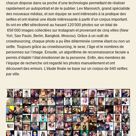
chacun dispose dans sa poche d’une technologie permettant de réaliser
rapidement un autoportrait et de le publier. Lev Manovich, grand spécialiste
des nouveaux médias, et son équipe se sont intéressés à la pratique des
selfies et ont réalisé une étude intéressante à partir d’un corpus important.
Ils ont en effet sélectionné au hasard 120’000 photos sur un total de
656’000 images collectées sur Instagram et provenant de cinq villes (New
Yorl, Sao Paulo, Berlin, Bangkok, Moscou). Grâce à un outil de
crowdsourcing, chaque photo a pu être déterminée comme étant ou non un
selfie. Toujours grâce au crowdsourcing, le sexe, l’âge et le nombres de
personnes sur l’image. Ensuite, un algorithme de reconnaissance faciale a
permis d’établir l’état émotionnel de la personne. Enfin, des membres de
l’équipe de recherche ont regardé les photos manuellement et ont
découvert des erreurs. L’étude finale se base sur un corpus de 640 selfies
par ville.