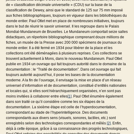
de « classification décimale universelle » (CDU) sur la base de la
classification de Dewey, ainsi que le standard de 125 sur 75 mm imposé
aux fiches bibliographiques, toujours en vigueur dans les bibliothèques du
monde entier. Paul Otlet met en place de nombreuses initiatives, toujours
dans le but de réunir le savoir universel. Il les regroupe dans le Palais
Mondial-Mundaneum de Bruxelles. Le Mundaneum comportait seize salles
didactiques, un répertoire bibliographique comprenant douze millions de
fiches, un musée de la Presse avec 200 000 spécimens de journaux du
monde entier. Il a été fermé en 1934 pour libérer de la place et les
collections ont été déménagées à plusieurs reprises. Ces collections se
trouvent actuellement à Mons, dans le nouveau Mundaneum. Paul Otlet
publie en 1934 un ouvrage qui fait toujours autorité dans le domaine de la
documentation : le “Traité de documentation”. Dans cet ouvrage qui fait
toujours autorité aujourd’hui, il pose les bases de la documentation
moderne. A la fin de l’ouvrage, il envisage la mise en place d’un réseau
universel d’information et de documentation, constitué d’entités nationales
et locales qui, si elles sont hiérarchiquement organisées, n’en sont pas
moins invitées à collaborer entre elles
[1]
. Paul Otlet énumère également
dans son traité ce qu’il considère comme les six étapes de la
documentation. La sixième étape est celle de l’hyperdocumentation,
correspondant au stade de l’hyperintelligence. Des documents
correspondants aux divers sens (visuels, sonores, tactiles, etc.) sont
enregistrés selon des technologies correspondantes et mêlés
[2]
. Enfin,
déjà à cette époque, grâce à sa connaissance des progrès technologiques,
Paul Otlet anticipe des possibilités de consulter des documents depuis