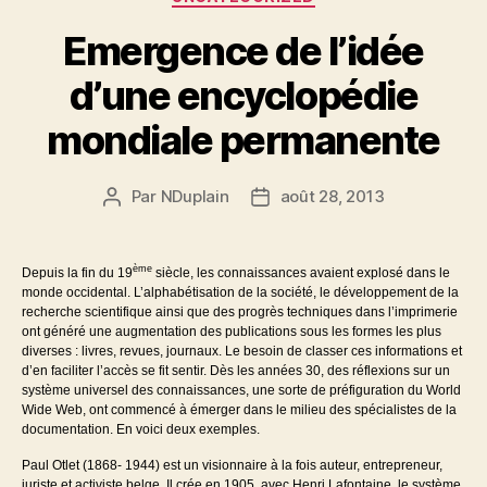
Emergence de l’idée
d’une encyclopédie
mondiale permanente
Par
NDuplain
août 28, 2013
Auteur
Date
de
de
l’article
l’article
ème
Depuis la fin du 19
siècle, les connaissances avaient explosé dans le
monde occidental. L’alphabétisation de la société, le développement de la
recherche scientifique ainsi que des progrès techniques dans l’imprimerie
ont généré une augmentation des publications sous les formes les plus
diverses : livres, revues, journaux. Le besoin de classer ces informations et
d’en faciliter l’accès se fit sentir. Dès les années 30, des réflexions sur un
système universel des connaissances, une sorte de préfiguration du World
Wide Web, ont commencé à émerger dans le milieu des spécialistes de la
documentation. En voici deux exemples.
Paul Otlet (1868- 1944) est un visionnaire à la fois auteur, entrepreneur,
juriste et activiste belge. Il crée en 1905, avec Henri Lafontaine, le système