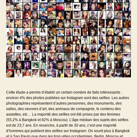
Cette étude a permis d’établir un certain nombre de faits intéressants :
environ 4% des photos publiées sur Instagram sont des selfies. Les autres
photographies représentent d’autres personnes, des monuments, des
salles, des oeuvres d’art, des animaux de compagnie, le contenu des
assiettes, etc… La majorité des selfies ont été prises par des femmes
(55,2% à Bangkok et 82% à Moscou). L’âge médian des sujets des selfies
est de 23,7 ans. En revanche, à partir de 30 ans, c’est une majorité
d’hommes qui publient des selfies sur Instagram. On sourit plus à Bangkok
et à Sao Paulo que dans les trois villes occidentales, Berlin, Moscou et