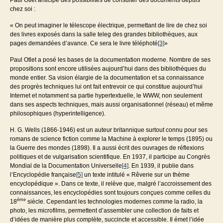
chez soi :
« On peut imaginer le télescope électrique, permettant de lire de chez soi
des livres exposés dans la salle teleg des grandes bibliothèques, aux
pages demandées d’avance. Ce sera le livre téléphoté
[3]
»
Paul Otlet a posé les bases de la documentation moderne. Nombre de ses
propositions sont encore utilisées aujourd’hui dans des bibliothèques du
monde entier. Sa vision élargie de la documentation et sa connaissance
des progrès techniques lui ont fait entrevoir ce qui constitue aujourd’hui
Internet et notamment sa partie hypertextuelle, le WWW, non seulement
dans ses aspects techniques, mais aussi organisationnel (réseau) et même
philosophiques (hyperintelligence).
H. G. Wells (1866-1946) est un auteur britannique surtout connu pour ses
romans de science fiction comme la Machine à explorer le temps (1895) ou
la Guerre des mondes (1898). Il a aussi écrit des ouvrages de réflexions
politiques et de vulgarisation scientifique. En 1937, il participe au Congrès
Mondial de la Documentation Universelle
[4]
. En 1939, il publie dans
l’Encyclopédie française
[5]
un texte intitulé « Rêverie sur un thème
encyclopédique ». Dans ce texte, il relève que, malgré l’accroissement des
connaissances, les encyclopédies sont toujours conçues comme celles du
ème
18
siècle. Cependant les technologies modernes comme la radio, la
photo, les microfilms, permettent d’assembler une collection de faits et
d’idées de manière plus complète, succincte et accessible. Il émet l’idée