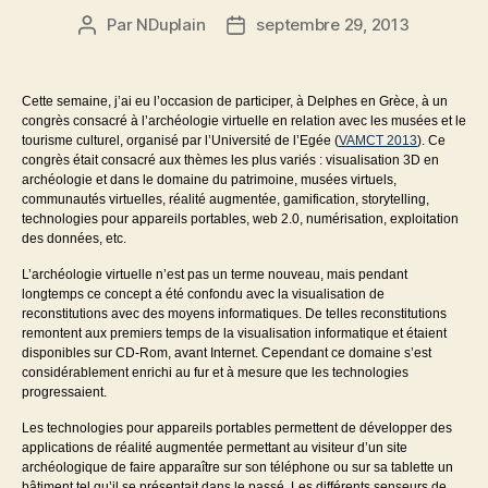
Par
NDuplain
septembre 29, 2013
Auteur
Date
de
de
l’article
l’article
Cette semaine, j’ai eu l’occasion de participer, à Delphes en Grèce, à un
congrès consacré à l’archéologie virtuelle en relation avec les musées et le
tourisme culturel, organisé par l’Université de l’Egée (
VAMCT 2013
). Ce
congrès était consacré aux thèmes les plus variés : visualisation 3D en
archéologie et dans le domaine du patrimoine, musées virtuels,
communautés virtuelles, réalité augmentée, gamification, storytelling,
technologies pour appareils portables, web 2.0, numérisation, exploitation
des données, etc.
L’archéologie virtuelle n’est pas un terme nouveau, mais pendant
longtemps ce concept a été confondu avec la visualisation de
reconstitutions avec des moyens informatiques. De telles reconstitutions
remontent aux premiers temps de la visualisation informatique et étaient
disponibles sur CD-Rom, avant Internet. Cependant ce domaine s’est
considérablement enrichi au fur et à mesure que les technologies
progressaient.
Les technologies pour appareils portables permettent de développer des
applications de réalité augmentée permettant au visiteur d’un site
archéologique de faire apparaître sur son téléphone ou sur sa tablette un
bâtiment tel qu’il se présentait dans le passé. Les différents senseurs de