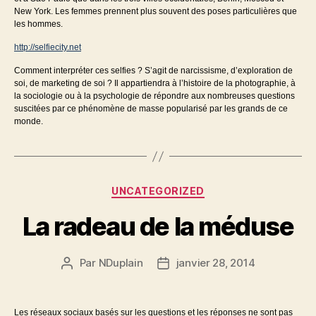
New York. Les femmes prennent plus souvent des poses particulières que
les hommes.
http://selfiecity.net
Comment interpréter ces selfies ? S’agit de narcissisme, d’exploration de
soi, de marketing de soi ? Il appartiendra à l’histoire de la photographie, à
la sociologie ou à la psychologie de répondre aux nombreuses questions
suscitées par ce phénomène de masse popularisé par les grands de ce
monde.
Catégories
UNCATEGORIZED
La radeau de la méduse
Par
NDuplain
janvier 28, 2014
Auteur
Date
de
de
l’article
l’article
Les réseaux sociaux basés sur les questions et les réponses ne sont pas