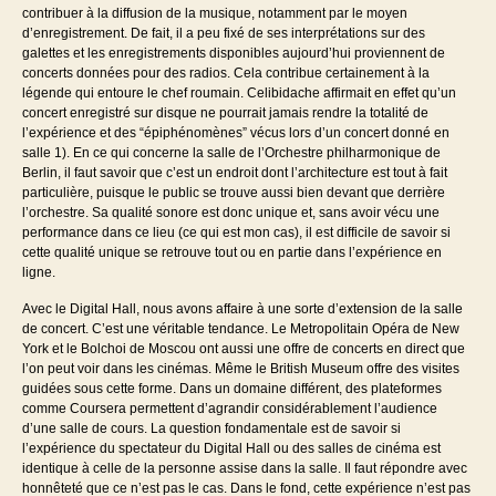
contribuer à la diffusion de la musique, notamment par le moyen
d’enregistrement. De fait, il a peu fixé de ses interprétations sur des
galettes et les enregistrements disponibles aujourd’hui proviennent de
concerts données pour des radios. Cela contribue certainement à la
légende qui entoure le chef roumain. Celibidache affirmait en effet qu’un
concert enregistré sur disque ne pourrait jamais rendre la totalité de
l’expérience et des “épiphénomènes” vécus lors d’un concert donné en
salle 1). En ce qui concerne la salle de l’Orchestre philharmonique de
Berlin, il faut savoir que c’est un endroit dont l’architecture est tout à fait
particulière, puisque le public se trouve aussi bien devant que derrière
l’orchestre. Sa qualité sonore est donc unique et, sans avoir vécu une
performance dans ce lieu (ce qui est mon cas), il est difficile de savoir si
cette qualité unique se retrouve tout ou en partie dans l’expérience en
ligne.
Avec le Digital Hall, nous avons affaire à une sorte d’extension de la salle
de concert. C’est une véritable tendance. Le Metropolitain Opéra de New
York et le Bolchoi de Moscou ont aussi une offre de concerts en direct que
l’on peut voir dans les cinémas. Même le British Museum offre des visites
guidées sous cette forme. Dans un domaine différent, des plateformes
comme Coursera permettent d’agrandir considérablement l’audience
d’une salle de cours. La question fondamentale est de savoir si
l’expérience du spectateur du Digital Hall ou des salles de cinéma est
identique à celle de la personne assise dans la salle. Il faut répondre avec
honnêteté que ce n’est pas le cas. Dans le fond, cette expérience n’est pas