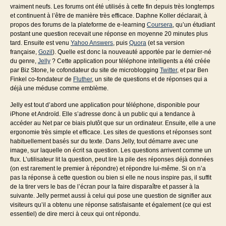
vraiment neufs. Les forums ont été utilisés à cette fin depuis très longtemps
et continuent à l’être de manière très efficace. Daphne Koller déclarait, à
propos des forums de la plateforme de e-learning
Coursera
, qu’un étudiant
postant une question recevait une réponse en moyenne 20 minutes plus
tard. Ensuite est venu
Yahoo Answers
, puis
Quora
(et sa version
française,
Gozil
). Quelle est donc la nouveauté apportée par le dernier-né
du genre,
Jelly
? Cette application pour téléphone intelligents a été créée
par Biz Stone, le cofondateur du site de microblogging
Twitter
, et par Ben
Finkel co-fondateur de
Fluther
, un site de questions et de réponses qui a
déjà une méduse comme emblème.
Jelly est tout d’abord une application pour téléphone, disponible pour
iPhone et Androïd. Elle s’adresse donc à un public qui a tendance à
accéder au Net par ce biais plutôt que sur un ordinateur. Ensuite, elle a une
ergonomie très simple et efficace. Les sites de questions et réponses sont
habituellement basés sur du texte. Dans Jelly, tout démarre avec une
image, sur laquelle on écrit sa question. Les questions arrivent comme un
flux. L’utilisateur lit la question, peut lire la pile des réponses déjà données
(on est rarement le premier à répondre) et répondre lui-même. Si on n’a
pas la réponse à cette question ou bien si elle ne nous inspire pas, il suffit
de la tirer vers le bas de l’écran pour la faire disparaître et passer à la
suivante. Jelly permet aussi à celui qui pose une question de signifier aux
visiteurs qu’il a obtenu une réponse satisfaisante et également (ce qui est
essentiel) de dire merci à ceux qui ont répondu.