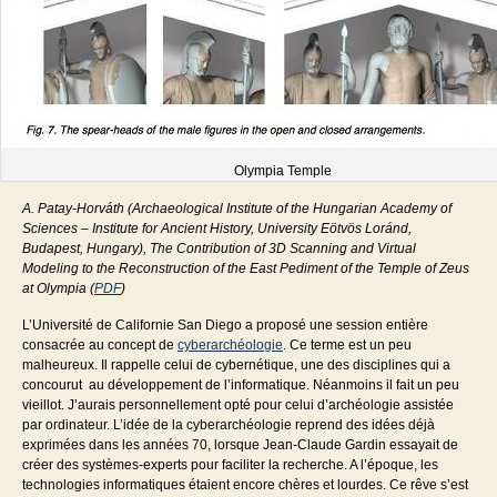
Olympia Temple
A. Patay-Horváth (Archaeological Institute of the Hungarian Academy of
Sciences – Institute for Ancient History, University Eötvös Loránd,
Budapest, Hungary), The Contribution of 3D Scanning and Virtual
Modeling to the Reconstruction of the East Pediment of the Temple of Zeus
at Olympia (
PDF
)
L’Université de Californie San Diego a proposé une session entière
consacrée au concept de
cyberarchéologie
. Ce terme est un peu
malheureux. Il rappelle celui de cybernétique, une des disciplines qui a
concourut au développement de l’informatique. Néanmoins il fait un peu
vieillot. J’aurais personnellement opté pour celui d’archéologie assistée
par ordinateur. L’idée de la cyberarchéologie reprend des idées déjà
exprimées dans les années 70, lorsque Jean-Claude Gardin essayait de
créer des systèmes-experts pour faciliter la recherche. A l’époque, les
technologies informatiques étaient encore chères et lourdes. Ce rêve s’est