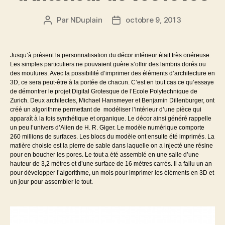
Par
NDuplain
octobre 9, 2013
Auteur
Date
de
de
l’article
l’article
Jusqu’à présent la personnalisation du décor intérieur était très onéreuse.
Les simples particuliers ne pouvaient guère s’offrir des lambris dorés ou
des moulures. Avec la possibilité d’imprimer des éléments d’architecture en
3D, ce sera peut-être à la portée de chacun. C’est en tout cas ce qu’essaye
de démontrer le projet Digital Grotesque de l’Ecole Polytechnique de
Zurich. Deux architectes, Michael Hansmeyer et Benjamin Dillenburger, ont
créé un algorithme permettant de modéliser l’intérieur d’une pièce qui
apparaît à la fois synthétique et organique. Le décor ainsi généré rappelle
un peu l’univers d’Alien de H. R. Giger. Le modèle numérique comporte
260 millions de surfaces. Les blocs du modèle ont ensuite été imprimés. La
matière choisie est la pierre de sable dans laquelle on a injecté une résine
pour en boucher les pores. Le tout a été assemblé en une salle d’une
hauteur de 3,2 mètres et d’une surface de 16 mètres carrés. Il a fallu un an
pour développer l’algorithme, un mois pour imprimer les éléments en 3D et
un jour pour assembler le tout.