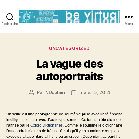
Recherche
Menu
Be
Virtual
Catégories
UNCATEGORIZED
La vague des
autoportraits
Par
NDuplain
mars 15, 2014
Auteur
Date
de
de
l’article
l’article
Un selfie est une photographie de soi-même prise avec un téléphone
intelligent, seul ou avec d’autres personnes. Ce terme a été élu mot de
l’année par le
Oxford Dictionaries
. Comme le souligne le dictionnaire,
l’autoportrait n’a rien de très neuf, puisqu’il y en a maints exemples
exécutés à la peinture à l’huile ou au crayon. Cependant aujourd’hui