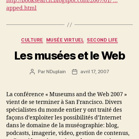
http://booksearch.blogspot.com/2007/01/ …
apped.html
Catégories
CULTURE
MUSÉE VIRTUEL
SECOND LIFE
Les musées et le Web
Par
NDuplain
avril 17, 2007
Auteur
Date
de
de
l’article
l’article
La conférence « Museums and the Web 2007 »
vient de se terminer à San Francisco. Divers
spécialistes du monde entier y ont traité des
façons d’exploiter les possibilités d’Internet
dans le domaine de la muséographie: blog,
podcasts, imagerie, video, gestion de contenus,