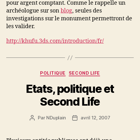
pour argent comptant. Comme le rappelle un
archéologue sur son
blog
, seules des
investigations sur le monument permettront de
les valider.
http://khufu.3ds.com/introduction/fr/
Catégories
POLITIQUE
SECOND LIFE
Etats, politique et
Second Life
Par
NDuplain
avril 12, 2007
Auteur
Date
de
de
l’article
l’article