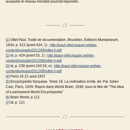
auxquels le réseau mondial pourrait répondre.
[1]
Otlet Paul, Traité de documentation, Bruxelles, Editions Mundaneum,
1934, p. 415 (point 424, 1) ;
http://paul-otlet.mazag.net/wp-
content/uploads/2012/06/otlet-4.pdf
[2]
id, p. 429 (point 53, 1) ;
http://paul-otlet.mazag.net/wp-
content/uploads/2012/06/otlet-4.pdf
[3]
id, p. 238 (point 243.54, e) ;
http://paul-otlet.mazag.net/wp-
content/uploads/2012/06/otlet-3.pdf
[4]
Paris 16-21 aout 1937
[5]
Encyclopédie française. Tome 18, La civilisation écrite, dir. Par Julien
Cain, Paris, 1939. Repris dans World Brain, 1938, sous le titre de “The Idea
of a permanent World Encyclopedia”
[6]
Brain World, p.121
[7]
Id. p. 121
Catégories