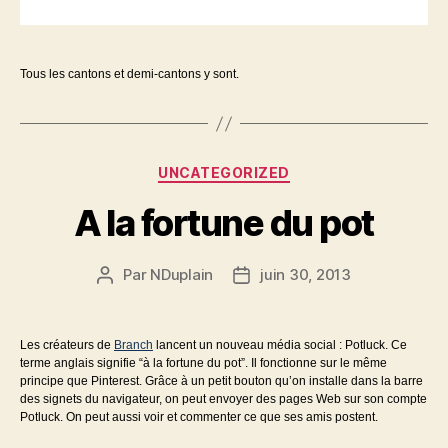
Tous les cantons et demi-cantons y sont.
Catégories
UNCATEGORIZED
A la fortune du pot
Par
NDuplain
juin 30, 2013
Auteur
Date
de
de
l’article
l’article
Les créateurs de
Branch
lancent un nouveau média social : Potluck. Ce
terme anglais signifie “à la fortune du pot”. Il fonctionne sur le même
principe que Pinterest. Grâce à un petit bouton qu’on installe dans la barre
des signets du navigateur, on peut envoyer des pages Web sur son compte
Potluck. On peut aussi voir et commenter ce que ses amis postent.