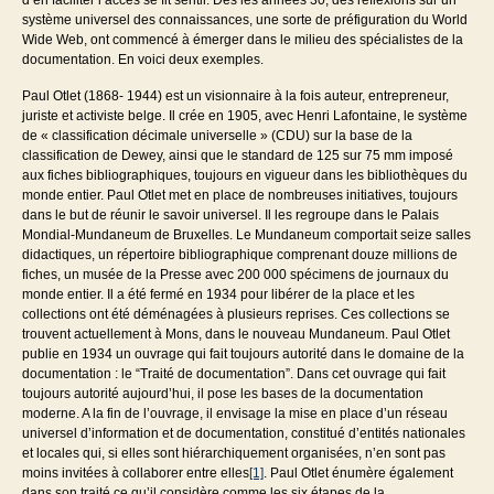
système universel des connaissances, une sorte de préfiguration du World
Wide Web, ont commencé à émerger dans le milieu des spécialistes de la
documentation. En voici deux exemples.
Paul Otlet (1868- 1944) est un visionnaire à la fois auteur, entrepreneur,
juriste et activiste belge. Il crée en 1905, avec Henri Lafontaine, le système
de « classification décimale universelle » (CDU) sur la base de la
classification de Dewey, ainsi que le standard de 125 sur 75 mm imposé
aux fiches bibliographiques, toujours en vigueur dans les bibliothèques du
monde entier. Paul Otlet met en place de nombreuses initiatives, toujours
dans le but de réunir le savoir universel. Il les regroupe dans le Palais
Mondial-Mundaneum de Bruxelles. Le Mundaneum comportait seize salles
didactiques, un répertoire bibliographique comprenant douze millions de
fiches, un musée de la Presse avec 200 000 spécimens de journaux du
monde entier. Il a été fermé en 1934 pour libérer de la place et les
collections ont été déménagées à plusieurs reprises. Ces collections se
trouvent actuellement à Mons, dans le nouveau Mundaneum. Paul Otlet
publie en 1934 un ouvrage qui fait toujours autorité dans le domaine de la
documentation : le “Traité de documentation”. Dans cet ouvrage qui fait
toujours autorité aujourd’hui, il pose les bases de la documentation
moderne. A la fin de l’ouvrage, il envisage la mise en place d’un réseau
universel d’information et de documentation, constitué d’entités nationales
et locales qui, si elles sont hiérarchiquement organisées, n’en sont pas
moins invitées à collaborer entre elles
[1]
. Paul Otlet énumère également
dans son traité ce qu’il considère comme les six étapes de la