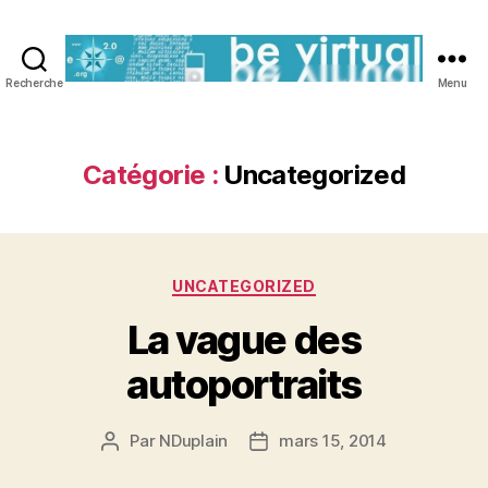
Recherche
Menu
Be
Virtual
Catégorie :
Uncategorized
Catégories
UNCATEGORIZED
La vague des
autoportraits
Par
NDuplain
mars 15, 2014
Auteur
Date
de
de