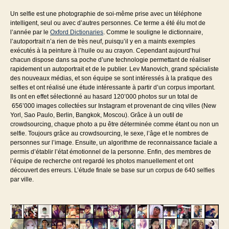
l’article
l’article
Un selfie est une photographie de soi-même prise avec un téléphone
intelligent, seul ou avec d’autres personnes. Ce terme a été élu mot de
l’année par le
Oxford Dictionaries
. Comme le souligne le dictionnaire,
l’autoportrait n’a rien de très neuf, puisqu’il y en a maints exemples
exécutés à la peinture à l’huile ou au crayon. Cependant aujourd’hui
chacun dispose dans sa poche d’une technologie permettant de réaliser
rapidement un autoportrait et de le publier. Lev Manovich, grand spécialiste
des nouveaux médias, et son équipe se sont intéressés à la pratique des
selfies et ont réalisé une étude intéressante à partir d’un corpus important.
Ils ont en effet sélectionné au hasard 120’000 photos sur un total de
656’000 images collectées sur Instagram et provenant de cinq villes (New
Yorl, Sao Paulo, Berlin, Bangkok, Moscou). Grâce à un outil de
crowdsourcing, chaque photo a pu être déterminée comme étant ou non un
selfie. Toujours grâce au crowdsourcing, le sexe, l’âge et le nombres de
personnes sur l’image. Ensuite, un algorithme de reconnaissance faciale a
permis d’établir l’état émotionnel de la personne. Enfin, des membres de
l’équipe de recherche ont regardé les photos manuellement et ont
découvert des erreurs. L’étude finale se base sur un corpus de 640 selfies
par ville.