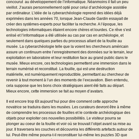
concourut au développement de l’informatique. Néanmoins il fait un peu
vieillot. J’aurais personnellement opté pour celui d’archéologie assistée
par ordinateur. L’idée de la cyberarchéologie reprend des idées déjà
exprimées dans les années 70, lorsque Jean-Claude Gardin essayait de
créer des systèmes-experts pour faciliter la recherche. A l’époque, les
technologies informatiques étaient encore chères et lourdes. Ce rêve s’est
enlisé et l’informatique a été utilisée au cas par cas en archéologie, et
seulement dans quelques parties du processus allant de la fouille au
musée. La cyberarchéologie telle que la voient les chercheurs américain
assure un continuum entre l’enregistrement des données sur le terrain, leur
exploitation en laboratoire et leur restitution face au grand public dans le
musée. Mieux encore, ces technologies permettent une immersion dans le
terrain numérisé et reconstitué. La fouille, qui est une destruction
matérielle, est numériquement reproductible, permettant au chercheur de
revenir à tout moment à l’un des moments de l’excavation. Bien entendu,
cela suppose que les bons choix stratégiques aient été faits au départ.
Mieux encore, cette immersion se fait au moyen d’avatars.
Il est encore trop tôt aujourd’hui pour dire comment cette approche
novatrice se traduira dans les musées. Les curateurs devront être à même
de comprendre les processus de fouilles et le contexte archéologique des
objets pour exploiter ces nouvelles possibilités. Le visiteur pourra se
plonger au coeur de la fouille et voir où se trouvait l’objet avant sa mise au
jour. Il traversera les couches et découvrira les différents artefacts autour de
lui. Peut-être même pourra-t-il reconstituer lui-même les puzzles 3D que