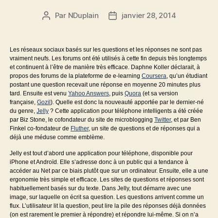
Par
NDuplain
janvier 28, 2014
Auteur
Date
de
de
l’article
l’article
Les réseaux sociaux basés sur les questions et les réponses ne sont pas
vraiment neufs. Les forums ont été utilisés à cette fin depuis très longtemps
et continuent à l’être de manière très efficace. Daphne Koller déclarait, à
propos des forums de la plateforme de e-learning
Coursera
, qu’un étudiant
postant une question recevait une réponse en moyenne 20 minutes plus
tard. Ensuite est venu
Yahoo Answers
, puis
Quora
(et sa version
française,
Gozil
). Quelle est donc la nouveauté apportée par le dernier-né
du genre,
Jelly
? Cette application pour téléphone intelligents a été créée
par Biz Stone, le cofondateur du site de microblogging
Twitter
, et par Ben
Finkel co-fondateur de
Fluther
, un site de questions et de réponses qui a
déjà une méduse comme emblème.
Jelly est tout d’abord une application pour téléphone, disponible pour
iPhone et Androïd. Elle s’adresse donc à un public qui a tendance à
accéder au Net par ce biais plutôt que sur un ordinateur. Ensuite, elle a une
ergonomie très simple et efficace. Les sites de questions et réponses sont
habituellement basés sur du texte. Dans Jelly, tout démarre avec une
image, sur laquelle on écrit sa question. Les questions arrivent comme un
flux. L’utilisateur lit la question, peut lire la pile des réponses déjà données
(on est rarement le premier à répondre) et répondre lui-même. Si on n’a