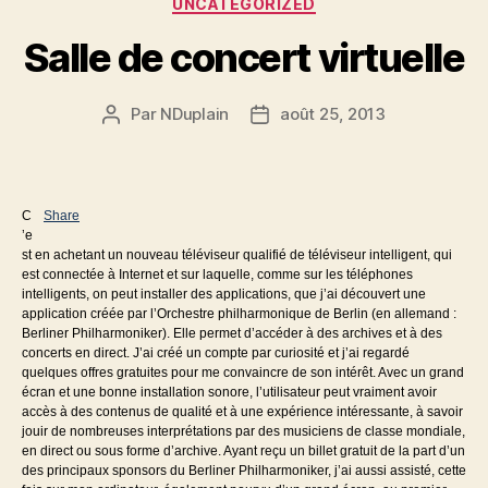
UNCATEGORIZED
Salle de concert virtuelle
Par
NDuplain
août 25, 2013
Auteur
Date
de
de
l’article
l’article
C
Share
’e
st en achetant un nouveau téléviseur qualifié de téléviseur intelligent, qui
est connectée à Internet et sur laquelle, comme sur les téléphones
intelligents, on peut installer des applications, que j’ai découvert une
application créée par l’Orchestre philharmonique de Berlin (en allemand :
Berliner Philharmoniker). Elle permet d’accéder à des archives et à des
concerts en direct. J’ai créé un compte par curiosité et j’ai regardé
quelques offres gratuites pour me convaincre de son intérêt. Avec un grand
écran et une bonne installation sonore, l’utilisateur peut vraiment avoir
accès à des contenus de qualité et à une expérience intéressante, à savoir
jouir de nombreuses interprétations par des musiciens de classe mondiale,
en direct ou sous forme d’archive. Ayant reçu un billet gratuit de la part d’un
des principaux sponsors du Berliner Philharmoniker, j’ai aussi assisté, cette