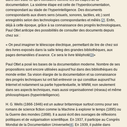
documentation. La sixième étape est celle de l’hyperdocumentation,
correspondant au stade de l’hyperintelligence. Des documents
correspondants aux divers sens (visuels, sonores, tactiles, etc.) sont
enregistrés selon des technologies correspondantes et mêlés
[2]
. Enfin,
déjà à cette époque, grâce à sa connaissance des progrès technologiques,
Paul Otlet anticipe des possibilités de consulter des documents depuis
chez soi :
« On peut imaginer le télescope électrique, permettant de lire de chez soi
des livres exposés dans la salle teleg des grandes bibliothèques, aux
pages demandées d’avance. Ce sera le livre téléphoté
[3]
»
Paul Otlet a posé les bases de la documentation moderne. Nombre de ses
propositions sont encore utilisées aujourd’hui dans des bibliothèques du
monde entier. Sa vision élargie de la documentation et sa connaissance
des progrès techniques lui ont fait entrevoir ce qui constitue aujourd’hui
Internet et notamment sa partie hypertextuelle, le WWW, non seulement
dans ses aspects techniques, mais aussi organisationnel (réseau) et même
philosophiques (hyperintelligence).
H. G. Wells (1866-1946) est un auteur britannique surtout connu pour ses
romans de science fiction comme la Machine à explorer le temps (1895) ou
la Guerre des mondes (1898). Il a aussi écrit des ouvrages de réflexions
politiques et de vulgarisation scientifique. En 1937, il participe au Congrès
Mondial de la Documentation Universelle
[4]
. En 1939, il publie dans