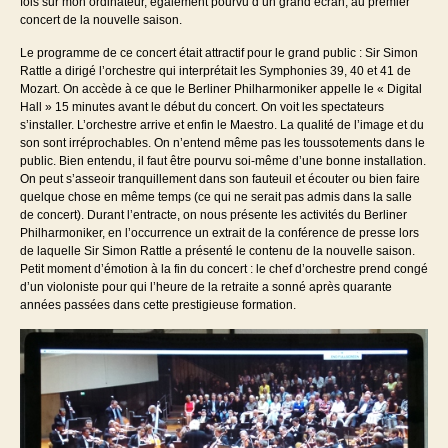
fois sur mon ordinateur, également pourvu d’un grand écran, au premier
concert de la nouvelle saison.
Le programme de ce concert était attractif pour le grand public : Sir Simon
Rattle a dirigé l’orchestre qui interprétait les Symphonies 39, 40 et 41 de
Mozart. On accède à ce que le Berliner Philharmoniker appelle le « Digital
Hall » 15 minutes avant le début du concert. On voit les spectateurs
s’installer. L’orchestre arrive et enfin le Maestro. La qualité de l’image et du
son sont irréprochables. On n’entend même pas les toussotements dans le
public. Bien entendu, il faut être pourvu soi-même d’une bonne installation.
On peut s’asseoir tranquillement dans son fauteuil et écouter ou bien faire
quelque chose en même temps (ce qui ne serait pas admis dans la salle
de concert). Durant l’entracte, on nous présente les activités du Berliner
Philharmoniker, en l’occurrence un extrait de la conférence de presse lors
de laquelle Sir Simon Rattle a présenté le contenu de la nouvelle saison.
Petit moment d’émotion à la fin du concert : le chef d’orchestre prend congé
d’un violoniste pour qui l’heure de la retraite a sonné après quarante
années passées dans cette prestigieuse formation.