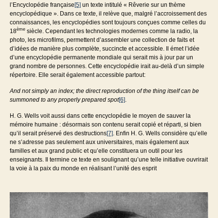
l’Encyclopédie française
[5]
un texte intitulé « Rêverie sur un thème
encyclopédique ». Dans ce texte, il relève que, malgré l’accroissement des
connaissances, les encyclopédies sont toujours conçues comme celles du
ème
18
siècle. Cependant les technologies modernes comme la radio, la
photo, les microfilms, permettent d’assembler une collection de faits et
d’idées de manière plus complète, succincte et accessible. Il émet l’idée
d’une encyclopédie permanente mondiale qui serait mis à jour par un
grand nombre de personnes. Cette encyclopédie irait au-delà d’un simple
répertoire. Elle serait également accessible partout:
And not simply an index; the direct reproduction of the thing itself can be
summoned to any properly prepared spot
[6]
.
H. G. Wells voit aussi dans cette encyclopédie le moyen de sauver la
mémoire humaine : désormais son contenu serait copié et réparti, si bien
qu’il serait préservé des destructions
[7]
. Enfin H. G. Wells considère qu’elle
ne s’adresse pas seulement aux universitaires, mais également aux
familles et aux grand public et qu’elle constituera un outil pour les
enseignants. Il termine ce texte en soulignant qu’une telle initiative ouvrirait
la voie à la paix du monde en réalisant l’unité des esprit