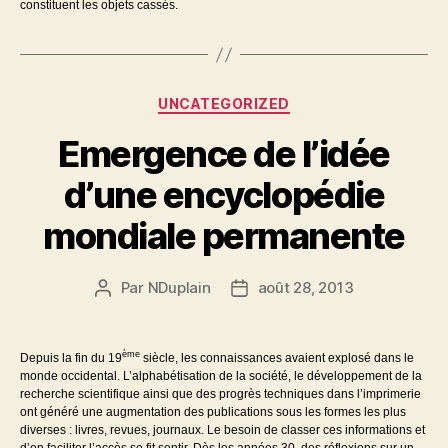
constituent les objets cassés.
Catégories
UNCATEGORIZED
Emergence de l’idée
d’une encyclopédie
mondiale permanente
Par
NDuplain
août 28, 2013
Auteur
Date
de
de
l’article
l’article
ème
Depuis la fin du 19
siècle, les connaissances avaient explosé dans le
monde occidental. L’alphabétisation de la société, le développement de la
recherche scientifique ainsi que des progrès techniques dans l’imprimerie
ont généré une augmentation des publications sous les formes les plus
diverses : livres, revues, journaux. Le besoin de classer ces informations et
d’en faciliter l’accès se fit sentir. Dès les années 30, des réflexions sur un