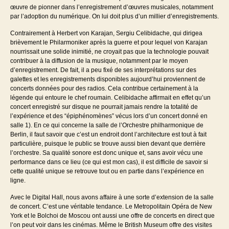
œuvre de pionner dans l’enregistrement d’œuvres musicales, notamment
par l’adoption du numérique. On lui doit plus d’un millier d’enregistrements.
Contrairement à Herbert von Karajan, Sergiu Celibidache, qui dirigea
brièvement le Philarmoniker après la guerre et pour lequel von Karajan
nourrissait une solide inimitié, ne croyait pas que la technologie pouvait
contribuer à la diffusion de la musique, notamment par le moyen
d’enregistrement. De fait, il a peu fixé de ses interprétations sur des
galettes et les enregistrements disponibles aujourd’hui proviennent de
concerts données pour des radios. Cela contribue certainement à la
légende qui entoure le chef roumain. Celibidache affirmait en effet qu’un
concert enregistré sur disque ne pourrait jamais rendre la totalité de
l’expérience et des “épiphénomènes” vécus lors d’un concert donné en
salle 1). En ce qui concerne la salle de l’Orchestre philharmonique de
Berlin, il faut savoir que c’est un endroit dont l’architecture est tout à fait
particulière, puisque le public se trouve aussi bien devant que derrière
l’orchestre. Sa qualité sonore est donc unique et, sans avoir vécu une
performance dans ce lieu (ce qui est mon cas), il est difficile de savoir si
cette qualité unique se retrouve tout ou en partie dans l’expérience en
ligne.
Avec le Digital Hall, nous avons affaire à une sorte d’extension de la salle
de concert. C’est une véritable tendance. Le Metropolitain Opéra de New
York et le Bolchoi de Moscou ont aussi une offre de concerts en direct que
l’on peut voir dans les cinémas. Même le British Museum offre des visites