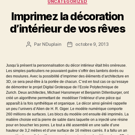
Catégories
UNCATEGORIZED
Imprimez la décoration
d’intérieur de vos rêves
Par
NDuplain
octobre 9, 2013
Auteur
Date
de
de
l’article
l’article
Jusqu’à présent la personnalisation du décor intérieur était très onéreuse.
Les simples particuliers ne pouvaient guère s’offrir des lambris dorés ou
des moulures. Avec la possibilité d’imprimer des éléments d’architecture en
3D, ce sera peut-être à la portée de chacun. C’est en tout cas ce qu’essaye
de démontrer le projet Digital Grotesque de l’Ecole Polytechnique de
Zurich. Deux architectes, Michael Hansmeyer et Benjamin Dillenburger, ont
créé un algorithme permettant de modéliser l’intérieur d’une pièce qui
apparaît à la fois synthétique et organique. Le décor ainsi généré rappelle
un peu l’univers d’Alien de H. R. Giger. Le modèle numérique comporte
260 millions de surfaces. Les blocs du modèle ont ensuite été imprimés. La
matière choisie est la pierre de sable dans laquelle on a injecté une résine
pour en boucher les pores. Le tout a été assemblé en une salle d’une
hauteur de 3,2 mètres et d’une surface de 16 mètres carrés. Il a fallu un an