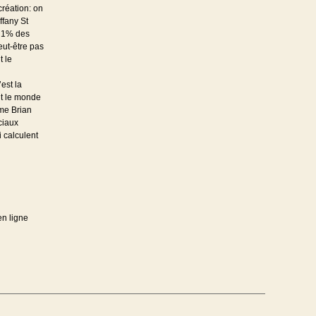
création: on
ffany St
e 1% des
eut-être pas
t le
est la
ut le monde
rme Brian
ciaux
i calculent
en ligne