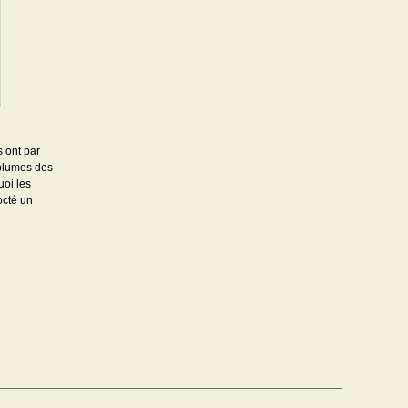
s ont par
 plumes des
uoi les
octé un