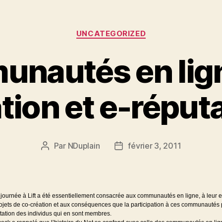
Catégories
UNCATEGORIZED
nautés en lign
tion et e-réput
Par
NDuplain
février 3, 2011
Auteur
Date
de
de
l’article
l’article
journée à Lift a été essentiellement consacrée aux communautés en ligne, à leur
ojets de co-création et aux conséquences que la participation à ces communautés 
tation des individus qui en sont membres.