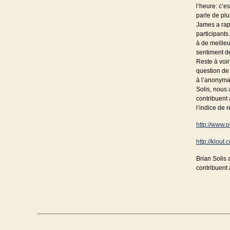
l’heure: c’e
parle de plu
James a rap
participants
à de meille
sentiment de
Reste à voi
question de 
à l’anonymat
Solis, nous 
contribuent 
l’indice de 
http://www.p
http://klout.
Brian Solis 
contribuent 