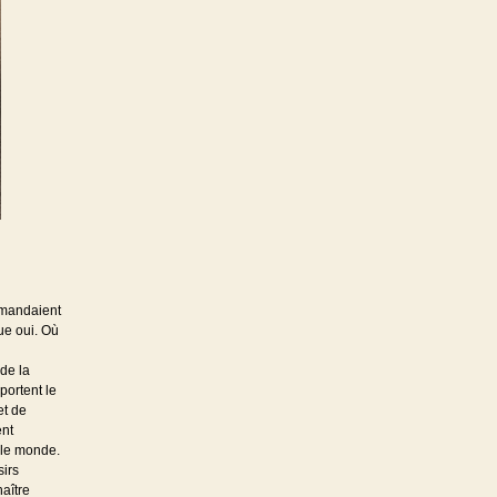
demandaient
ue oui. Où
de la
portent le
et de
ent
 le monde.
sirs
aître