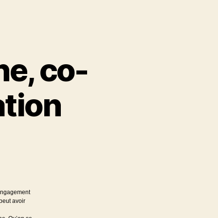
e, co-
ation
 engagement
peut avoir