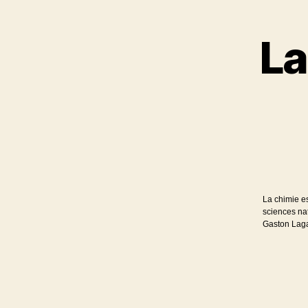
La
La chimie es
sciences na
Gaston Lagaf