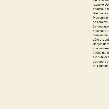
Chris Headc
rappelle Use
beaucoup de
téléphones 
Plusieurs o
des projets.
(re)découvr
nouveaux ou
création ne 
géré et dont
Borges dans 
une voiture-
19000 partic
été publiées
designers et
de l’automo