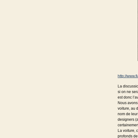
http://www.f
La discussio
si on ne ser
est donc l’
Nous avons p
voiture, au 
nom de leur 
designers (a
certainement
La voiture, 
profonds de