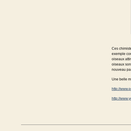
Ces chimiste
exemple con
oiseaux atti
oiseaux sont
nouveau par
Une belle ma
http://www.
http://www.