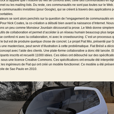
ock a rappelé que l’histoire du Net se confond avec celle des communautés en lig
net ou les mailing lists. Du reste, ces communautés ne sont pas toutes sur le Web. 
 communautés invisibles (pour Google), qui se créent à travers des applications 
portables.
rateurs se sont alors penchés sur la question de l’engagement de communautés en
 Pour Nick Coates, la co-création a débuté bien avant la naissance d’Internet. Nous
ons un peu comme Monsieur Jourdain découvrait la prose. Le Web donne simplem
tils de collaboration et permet d’accéder à un réseau humain beaucoup plus large
se confond ni avec la collaboration, ni avec le crowdsourcing. C’est un processus qu
 le but est de produire quelque chose de concret. Le projet Fiat Mio, présenté par G
une masterclass, peut servir d’illustration à cette problématique. Fiat Brésil a déci
concept avec l’aide des clients. Une plate-forme collaborative a donc été lancée. Ell
ipants inscrits et recueilli 11000 idées. Ces idées ont débouché sur des spécificati
 sous une licence Creative Commons. Ces spécifications ont ensuite été interprété
 les ingénieurs de Fiat qui ont créé un modèle fonctionnel. Ce modèle a été prése
bile de Sao Paulo en 2010.