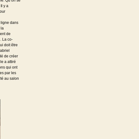
ne. Qu’on se
Il y a
pour
 ligne dans
 la
ent de
. La co-
i doit être
abriel
dé de créer
e a attiré
ons qui ont
es par les
nté au salon