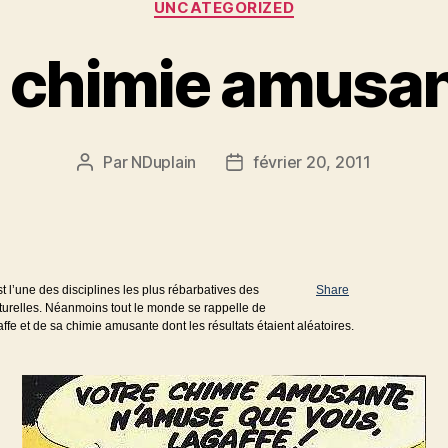
UNCATEGORIZED
 chimie amusa
Par
NDuplain
février 20, 2011
Auteur
Date
de
de
l’article
l’article
t l’une des disciplines les plus rébarbatives des
Share
turelles. Néanmoins tout le monde se rappelle de
fe et de sa chimie amusante dont les résultats étaient aléatoires.