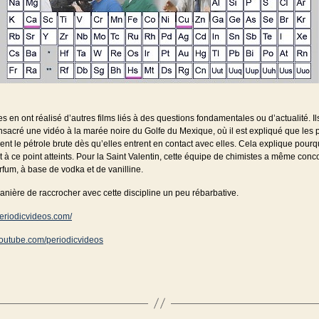
s en ont réalisé d’autres films liés à des questions fondamentales ou d’actualité. Il
sacré une vidéo à la marée noire du Golfe du Mexique, où il est expliqué que les
rent le pétrole brute dès qu’elles entrent en contact avec elles. Cela explique pourq
 à ce point atteints. Pour la Saint Valentin, cette équipe de chimistes a même conc
fum, à base de vodka et de vanilline.
nière de raccrocher avec cette discipline un peu rébarbative.
periodicvideos.com/
youtube.com/periodicvideos