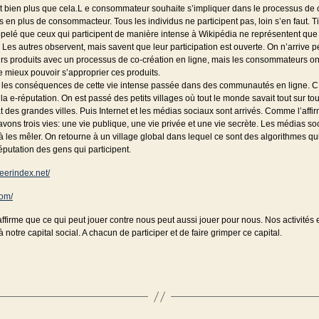
st bien plus que cela.L e consommateur souhaite s’impliquer dans le processus de 
s en plus de consommacteur. Tous les individus ne participent pas, loin s’en faut. Ti
pelé que ceux qui participent de manière intense à Wikipédia ne représentent qu
. Les autres observent, mais savent que leur participation est ouverte. On n’arrive p
urs produits avec un processus de co-création en ligne, mais les consommateurs on
 mieux pouvoir s’approprier ces produits.
r les conséquences de cette vie intense passée dans des communautés en ligne. C’
la e-réputation. On est passé des petits villages où tout le monde savait tout sur to
 des grandes villes. Puis Internet et les médias sociaux sont arrivés. Comme l’affi
avons trois vies: une vie publique, une vie privée et une vie secrète. Les médias so
à les mêler. On retourne à un village global dans lequel ce sont des algorithmes qu
réputation des gens qui participent.
eerindex.net/
com/
affirme que ce qui peut jouer contre nous peut aussi jouer pour nous. Nos activités 
à notre capital social. A chacun de participer et de faire grimper ce capital.