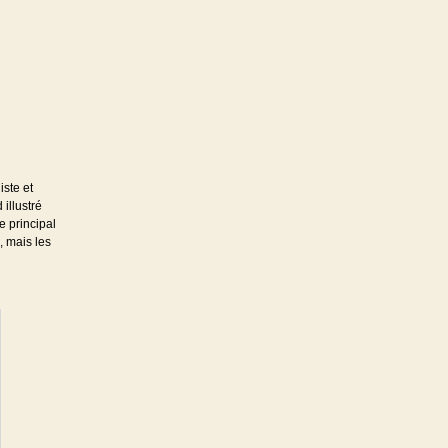
iste et
 illustré
e principal
, mais les