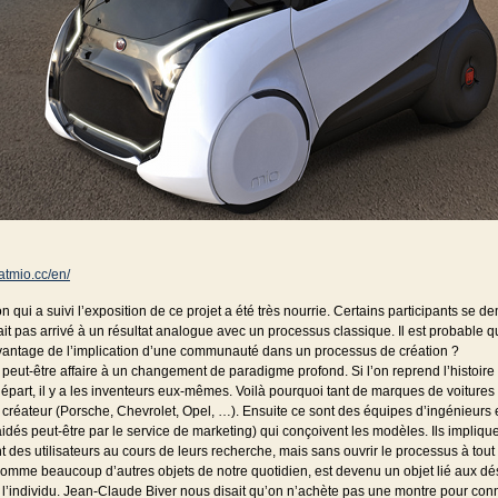
iatmio.cc/en/
n qui a suivi l’exposition de ce projet a été très nourrie. Certains participants se 
ait pas arrivé à un résultat analogue avec un processus classique. Il est probable q
avantage de l’implication d’une communauté dans un processus de création ?
eut-être affaire à un changement de paradigme profond. Si l’on reprend l’histoire 
départ, il y a les inventeurs eux-mêmes. Voilà pourquoi tant de marques de voitures 
créateur (Porsche, Chevrolet, Opel, …). Ensuite ce sont des équipes d’ingénieurs 
idés peut-être par le service de marketing) qui conçoivent les modèles. Ils impliqu
 des utilisateurs au cours de leurs recherche, mais sans ouvrir le processus à tout
comme beaucoup d’autres objets de notre quotidien, est devenu un objet lié aux dé
 l’individu. Jean-Claude Biver nous disait qu’on n’achète pas une montre pour conn