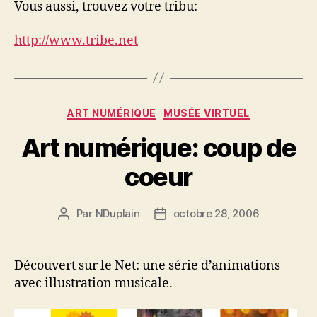
Vous aussi, trouvez votre tribu:
http://www.tribe.net
Catégories
ART NUMÉRIQUE
MUSÉE VIRTUEL
Art numérique: coup de
coeur
Par
NDuplain
octobre 28, 2006
Auteur
Date
de
de
l’article
l’article
Découvert sur le Net: une série d’animations
avec illustration musicale.