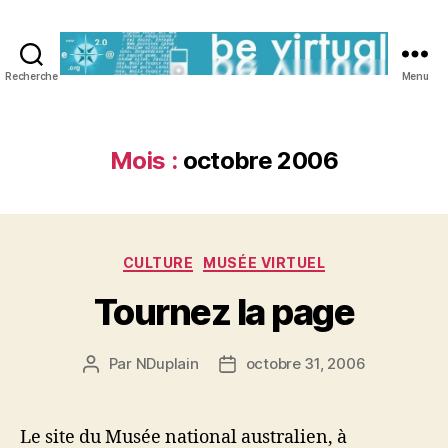
Recherche
Menu
Be
Virtual
Mois :
octobre 2006
Catégories
CULTURE
MUSÉE VIRTUEL
Tournez la page
Par
NDuplain
octobre 31, 2006
Auteur
Date
de
de
l’article
l’article
Le site du Musée national australien, à