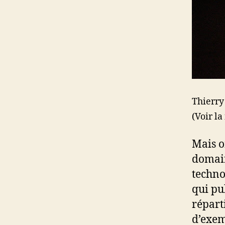
Thierry
(Voir l
Mais o
domain
techno
qui pu
réparti
d’exem