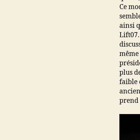
Ce mod
semble
ainsi 
Lift07
discus
même p
présid
plus d
faible
ancien
prend 