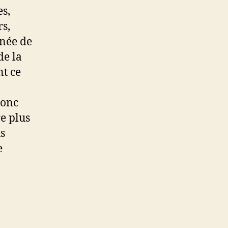
es,
s,
rnée de
de la
t ce
donc
e plus
us
e