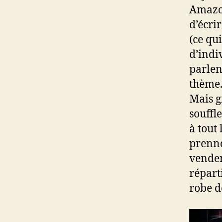
Amazon
d’écri
(ce qu
d’indi
parlen
thème.
Mais g
souffl
à tout 
prenne
venden
répart
robe d