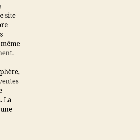
s
e site
bre
s
le même
ment.
sphère,
 ventes
e
. La
’une