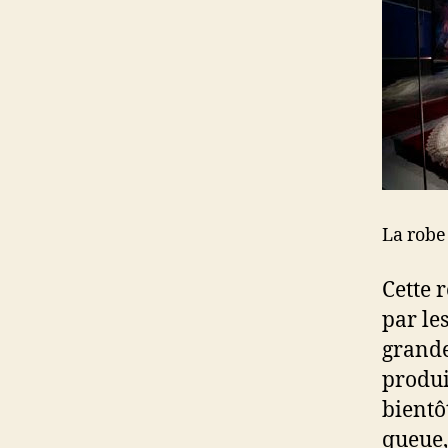
La robe
Cette 
par le
grande
produi
bientô
queue,