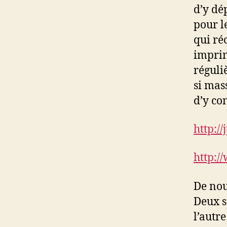
d’y dé
pour l
qui réc
imprim
réguli
si mas
d’y co
http:/
http:/
De nou
Deux so
l’autr