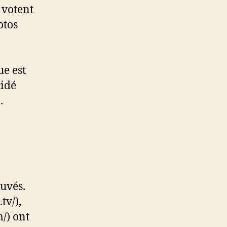
 votent
otos
e est
cidé
.
uvés.
tv/),
/) ont