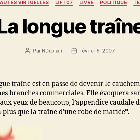
UTÉS VIRTUELLES
LIFT07
LIVRE
POLITIQUE
T
La longue traîn
Par
NDuplain
février 9, 2007
Auteur
Date
de
de
l’article
l’article
gue traîne est en passe de devenir le cauche
nes branches commerciales. Elle évoquera sa
 aux yeux de beaucoup, l’appendice caudale 
plus que la traîne d’une robe de mariée*.