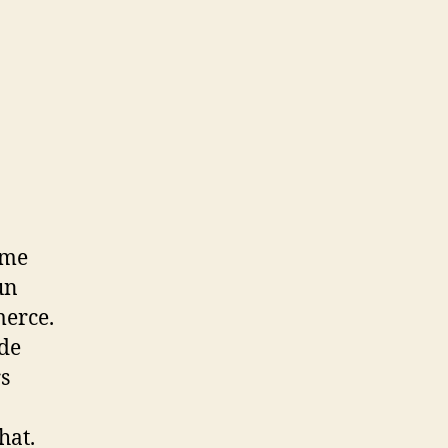
gme
un
erce.
 de
rs
hat.