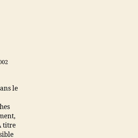
2002
ans le
hes
ment,
 titre
sible