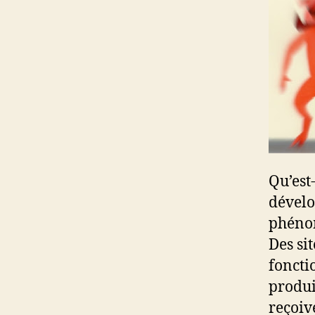
Qu’est
dévelo
phénom
Des si
foncti
produi
reçoiv