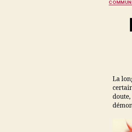
COMMUNA
La lon
certai
doute,
démon 