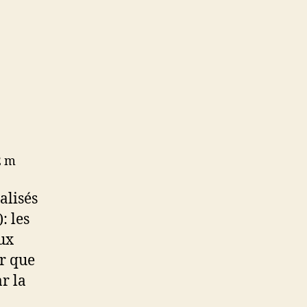
2 m
alisés
: les
ux
er que
r la