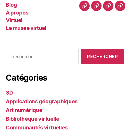
Blog
Blog
À
Virtuel
Le
À propos
propos
mus
Virtuel
virt
Le musée virtuel
Rechercher :
Catégories
3D
Applications géographiques
Art numérique
Bibliothèque virtuelle
Communautés virtuelles