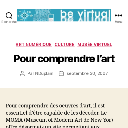
Recherche
Menu
Be
Virtual
Catégories
ART NUMÉRIQUE
CULTURE
MUSÉE VIRTUEL
Pour comprendre l’art
Par
NDuplain
septembre 30, 2007
Auteur
Date
de
de
l’article
l’article
Pour comprendre des oeuvres d’art, il est
essentiel d’être capable de les décoder. Le
MOMA (Museum of Modern Art de New Yor)
offre désormais un site permettant aux