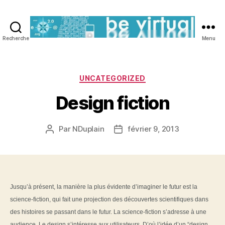
Recherche
Menu
Be
Virtual
Catégories
UNCATEGORIZED
Design fiction
Par
NDuplain
février 9, 2013
Auteur
Date
de
de
l’article
l’article
Jusqu’à présent, la manière la plus évidente d’imaginer le futur est la
science-fiction, qui fait une projection des découvertes scientifiques dans
des histoires se passant dans le futur. La science-fiction s’adresse à une
audience. Le design s’intéresse aux utilisateurs. D’où l’idée d’un “design