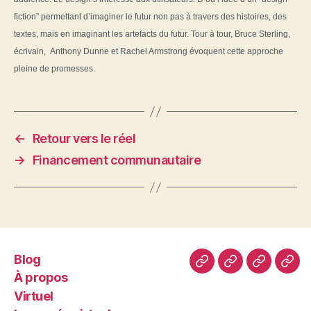
fiction” permettant d’imaginer le futur non pas à travers des histoires, des
textes, mais en imaginant les artefacts du futur. Tour à tour, Bruce Sterling,
écrivain, Anthony Dunne et Rachel Armstrong évoquent cette approche
pleine de promesses.
←
Retour vers le réel
→
Financement communautaire
Blog
Blog
À
Virtuel
Le
À propos
propos
mus
Virtuel
virt